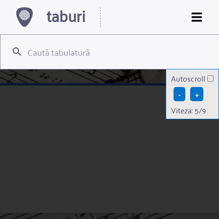
taburi
Autoscroll
-
+
Viteza:
5
/9