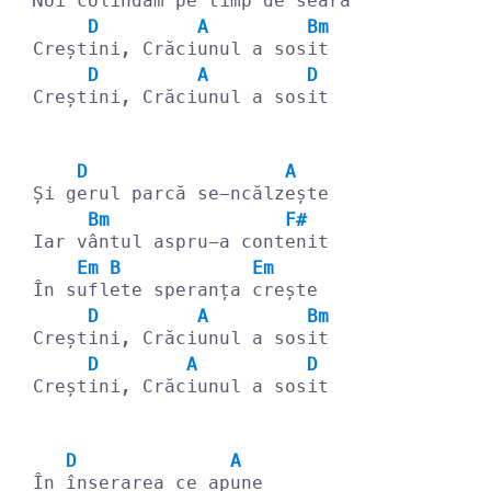
Noi 
coli
ndăm pe timp d
e seară
D
A
Bm
Creșt
ini, Crăci
unul a sos
it
D
A
D
Creșt
ini, Crăci
unul a sos
it
D
A
Și g
erul parcă se-ncălz
ește
Bm
F#
Iar v
ântul aspru-a cont
enit
Em
B
Em
În s
ufl
ete speranța 
crește
D
A
Bm
Creșt
ini, Crăci
unul a sos
it
D
A
D
Creșt
ini, Crăc
iunul a sos
it
D
A
În 
înserarea ce ap
une