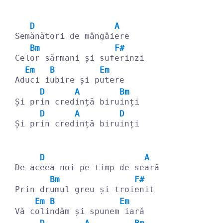
D
A
Sem
ănători de mângâi
ere
Bm
F#
Cel
or sărmani și suf
erinzi
Em
B
Em
Ad
uci i
ubire și p
utere
D
A
Bm
Și pr
in cred
ință biru
inți
D
A
D
Și pr
in cred
ință biru
inți
D
A
De-ac
eea noi pe timp de se
ară
Bm
F#
Prin dr
umul greu și troi
enit
Em
B
Em
Vă c
oli
ndăm și spunem
 iară