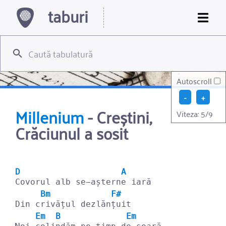
taburi
Autoscroll
-
+
Millenium
-
Creștini,
Viteza:
5
/9
Crăciunul a sosit
D
A
Covorul alb se-aștern
e iară
Bm
F#
Din c
rivățul dezlăn
țuit
Em
B
Em