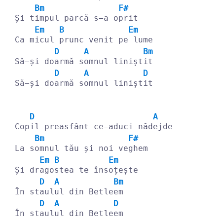
Bm
F#
Și t
impul parcă s-a o
prit
Em
B
Em
Ca m
icul 
prunc venit pe
 lume
D
A
Bm
Să-și do
armă s
omnul linișt
it
D
A
D
Să-și do
armă s
omnul linișt
it
D
A
Cop
il preasfânt ce-aduci năd
ejde
Bm
F#
La s
omnul tău și noi ve
ghem
Em
B
Em
Și dr
ago
stea te îns
oțește
D
A
Bm
În st
aul
ul din Betle
em
D
A
D
În st
aul
ul din Betle
em