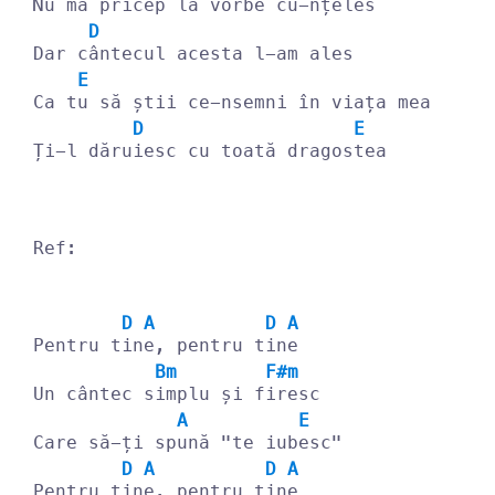
Nu m
ă pricep la vorbe cu-nțeles
D
Dar c
ântecul acesta l-am ales
E
Ca t
u să știi ce-nsemni în viața mea
D
E
Ți-l dăru
iesc cu toată dragos
tea
Ref:
D
A
D
A
Pentru t
in
e, pentru t
in
e
Bm
F#m
Un cântec s
implu și f
iresc
A
E
Care să-ți sp
ună "te iub
esc"
D
A
D
A
Pentru t
in
e, pentru t
in
e