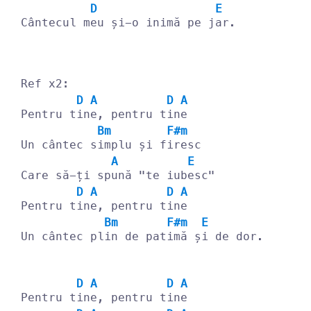
D
E
Cântecul m
eu și-o inimă pe j
ar.
Ref x2:
D
A
D
A
Pentru t
in
e, pentru t
in
e
Bm
F#m
Un cântec s
implu și f
iresc
A
E
Care să-ți sp
ună "te iub
esc"
D
A
D
A
Pentru t
in
e, pentru t
in
e
Bm
F#m
E
Un cântec pl
in de pat
imă ș
i de dor.
D
A
D
A
Pentru t
in
e, pentru t
in
e