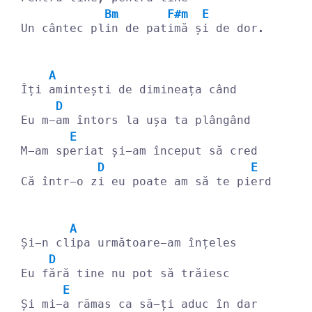
Bm
F#m
E
Un cântec pl
in de pat
imă ș
i de dor.
A
Îți 
amintești de dimineața când
D
Eu m-
am întors la ușa ta plângând
E
M-am sp
eriat și-am început să cred 
D
E
Că într-o z
i eu poate am să te pi
erd
A
Și-n cl
ipa următoare-am înțeles
D
Eu f
ără tine nu pot să trăiesc
E
Și mi-
a rămas ca să-ți aduc în dar