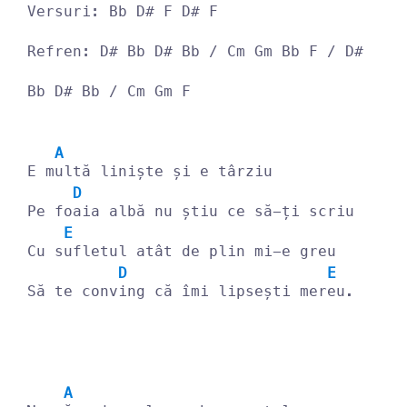
Versuri: Bb D# F D# F
Refren: D# Bb D# Bb / Cm Gm Bb F / D# 
Bb D# Bb / Cm Gm F 
A
E m
ultă liniște și e târziu
D
Pe fo
aia albă nu știu ce să-ți scriu
E
Cu s
ufletul atât de plin mi-e greu
D
E
Să te conv
ing că îmi lipsești mer
eu.
A