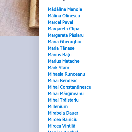
Mădălina Manole
Mălina Olinescu
Marcel Pavel
Margareta Clipa
Margareta Pâslaru
Maria Gheorghiu
Maria Tănase
Marius Bațu
Marius Matache
Mark Stam
Mihaela Runceanu
Mihai Bendeac
Mihai Constantinescu
Mihai Mărgineanu
Mihai Trăistariu
Millenium
Mirabela Dauer
Mircea Baniciu
Mircea Vintilă