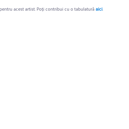
entru acest artist. Poți contribui cu o tabulatură
aici
.