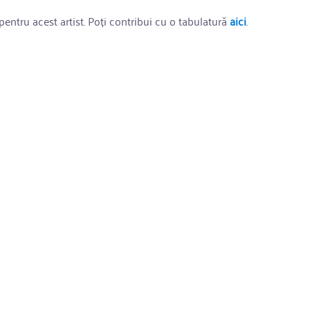
entru acest artist. Poți contribui cu o tabulatură
aici
.