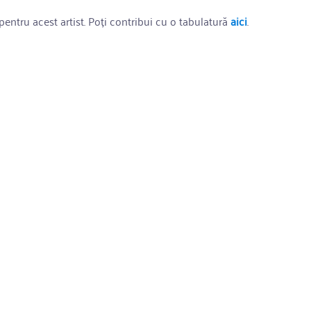
entru acest artist. Poți contribui cu o tabulatură
aici
.