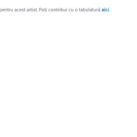
entru acest artist. Poți contribui cu o tabulatură
aici
.