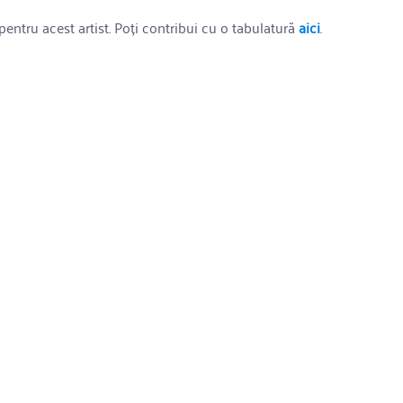
entru acest artist. Poți contribui cu o tabulatură
aici
.